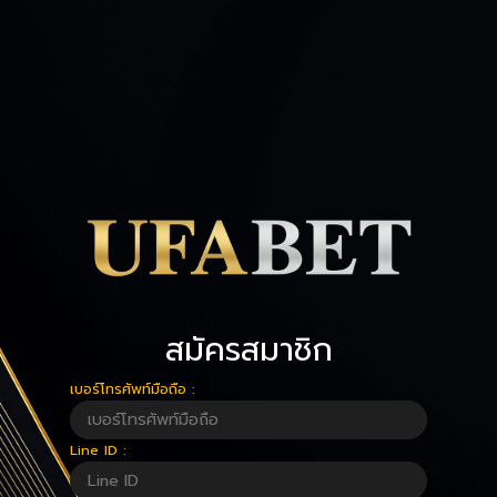
สมัครสมาชิก
เบอร์โทรศัพท์มือถือ :
Line ID :