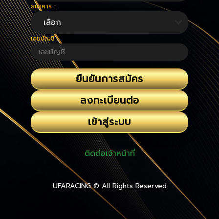
ธนาคาร :
เลขบัญชี :
ยืนยันการสมัคร
ลงทะเบียนต่อ
เข้าสู่ระบบ
ติดต่อเจ้าหน้าที่
UFARACING © All Rights Reserved